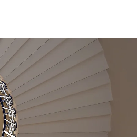
Erstinformation
06151 493757 1
ngen
Mehr